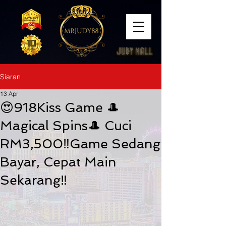
Siaran
13 Apr
😍918Kiss Game 🎩
Magical Spins🎩 Cuci
RM3,500‼️Game Sedang
Bayar, Cepat Main
Sekarang‼️