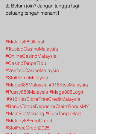
⚠️ Belum join? Jangan tunggu lagi, 
peluang tengah menanti!
#MrJudy88Official
#TrustedCasinoMalaysia
#OnlineCasinoMalaysia
#CasinoTanpaTipu
#VerifiedCasinoMalaysia
#SlotGameMalaysia
#Mega888Malaysia
#918KissMalaysia
#Pussy888Malaysia
#Mega888Login
#918KissSlot
#FreeCreditMalaysia
#BonusTanpaDeposit
#ClaimBonusMY
#MainSlotMenang
#CuciTanpaHad
#MrJudy88FreeCredit
#SlotFreeCredit2025