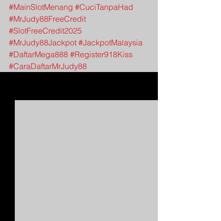
#MainSlotMenang
#CuciTanpaHad
#MrJudy88FreeCredit
#SlotFreeCredit2025
#MrJudy88Jackpot
#JackpotMalaysia
#DaftarMega888
#Register918Kiss
#CaraDaftarMrJudy88
Lihat Semua
Siaran Terkini