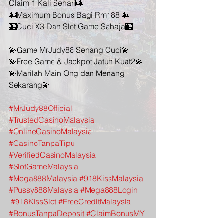
Claim 1 Kali Sehari🎰
🎰Maximum Bonus Bagi Rm188 🎰
🎰Cuci X3 Dan Slot Game Sahaja🎰
💫Game MrJudy88 Senang Cuci💫
💫Free Game & Jackpot Jatuh Kuat2💫
💫Marilah Main Ong dan Menang 
Sekarang💫
#MrJudy88Official
#TrustedCasinoMalaysia
#OnlineCasinoMalaysia
#CasinoTanpaTipu
#VerifiedCasinoMalaysia
#SlotGameMalaysia
#Mega888Malaysia
#918KissMalaysia
#Pussy888Malaysia
#Mega888Login
#918KissSlot
#FreeCreditMalaysia
#BonusTanpaDeposit
#ClaimBonusMY