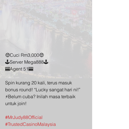
🤑Cuci Rm3,000🤑
🕹️Server Mega888🕹️
🎰Agent 51🎰
Spin kurang 20 kali, terus masuk 
bonus round! “Lucky sangat hari ni!”
⚡️Belum cuba? Inilah masa terbaik 
untuk join!
#MrJudy88Official
#TrustedCasinoMalaysia