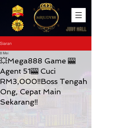
Siaran
8 Mei
💥Mega888 Game 🎰
Agent 51🎰 Cuci
RM3,000‼️Boss Tengah
Ong, Cepat Main
Sekarang‼️