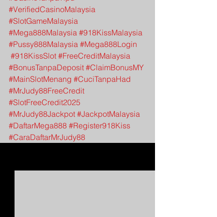
#VerifiedCasinoMalaysia
#SlotGameMalaysia
#Mega888Malaysia
#918KissMalaysia
#Pussy888Malaysia
#Mega888Login
#918KissSlot
#FreeCreditMalaysia
#BonusTanpaDeposit
#ClaimBonusMY
#MainSlotMenang
#CuciTanpaHad
#MrJudy88FreeCredit
#SlotFreeCredit2025
#MrJudy88Jackpot
#JackpotMalaysia
#DaftarMega888
#Register918Kiss
#CaraDaftarMrJudy88
Lihat Semua
Siaran Terkini