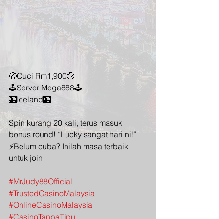
🤑Cuci Rm1,900🤑
🕹️Server Mega888🕹️
🎰Iceland🎰
Spin kurang 20 kali, terus masuk 
bonus round! “Lucky sangat hari ni!”
⚡️Belum cuba? Inilah masa terbaik 
untuk join!
#MrJudy88Official
#TrustedCasinoMalaysia
#OnlineCasinoMalaysia
#CasinoTanpaTipu