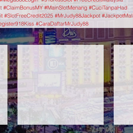
t
#ClaimBonusMY
#MainSlotMenang
#CuciTanpaHad
t
#SlotFreeCredit2025
#MrJudy88Jackpot
#JackpotMal
egister918Kiss
#CaraDaftarMrJudy88