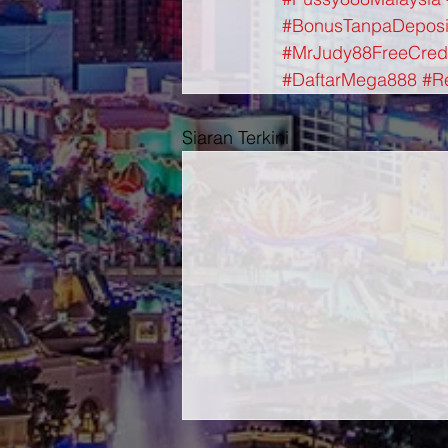
#BonusTanpaDeposi
#MrJudy88FreeCredi
#DaftarMega888
#R
Siaran Terkini