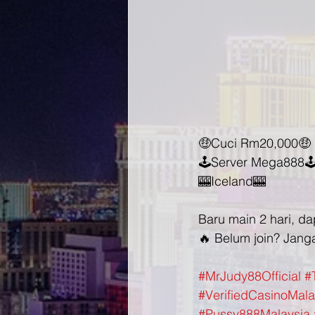
🤑Cuci Rm20,000🤑
🕹️Server Mega888🕹
🎰Iceland🎰
Baru main 2 hari, d
🔥 Belum join? Jang
#MrJudy88Official
#
#VerifiedCasinoMala
#Pussy888Malaysia