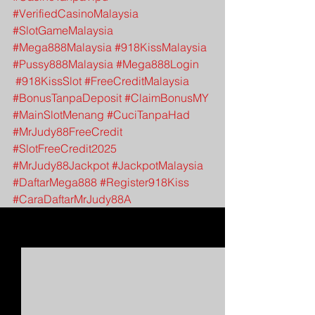
#VerifiedCasinoMalaysia
#SlotGameMalaysia
#Mega888Malaysia
#918KissMalaysia
#Pussy888Malaysia
#Mega888Login
#918KissSlot
#FreeCreditMalaysia
#BonusTanpaDeposit
#ClaimBonusMY
#MainSlotMenang
#CuciTanpaHad
#MrJudy88FreeCredit
#SlotFreeCredit2025
#MrJudy88Jackpot
#JackpotMalaysia
#DaftarMega888
#Register918Kiss
#CaraDaftarMrJudy88A
Lihat Semua
Siaran Terkini