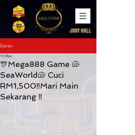
Siaran
10 Mac
🎊Mega888 Game 🐚
SeaWorld🐚 Cuci
RM1,500‼️Mari Main
Sekarang ‼️