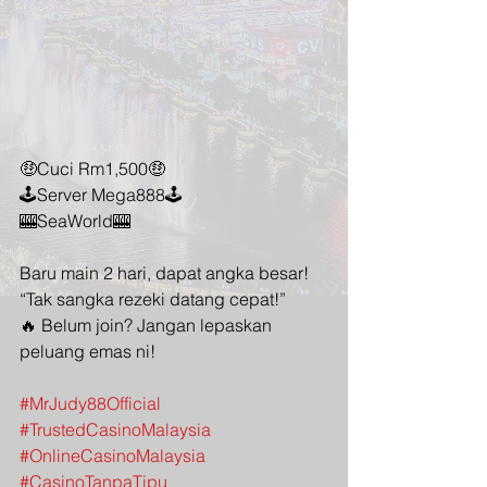
🤑Cuci Rm1,500🤑
🕹️Server Mega888🕹️
🎰SeaWorld🎰
Baru main 2 hari, dapat angka besar! 
“Tak sangka rezeki datang cepat!”
🔥 Belum join? Jangan lepaskan 
peluang emas ni!
#MrJudy88Official
#TrustedCasinoMalaysia
#OnlineCasinoMalaysia
#CasinoTanpaTipu