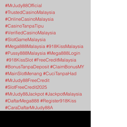
#MrJudy88Official
#TrustedCasinoMalaysia
#OnlineCasinoMalaysia
#CasinoTanpaTipu
#VerifiedCasinoMalaysia
#SlotGameMalaysia
#Mega888Malaysia
#918KissMalaysia
#Pussy888Malaysia
#Mega888Login
#918KissSlot
#FreeCreditMalaysia
#BonusTanpaDeposit
#ClaimBonusMY
#MainSlotMenang
#CuciTanpaHad
#MrJudy88FreeCredit
#SlotFreeCredit2025
#MrJudy88Jackpot
#JackpotMalaysia
#DaftarMega888
#Register918Kiss
#CaraDaftarMrJudy88A
Lihat Semua
Siaran Terkini