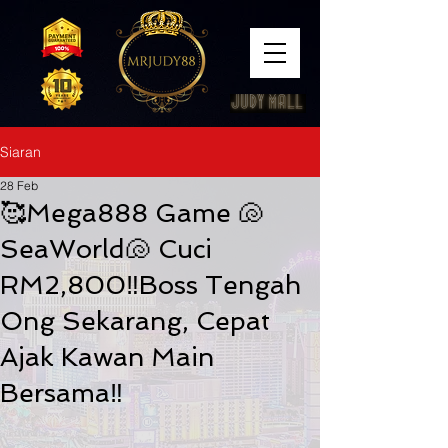
Siaran
28 Feb
🥰Mega888 Game 🐚
SeaWorld🐚 Cuci
RM2,800‼️Boss Tengah
Ong Sekarang, Cepat
Ajak Kawan Main
Bersama‼️