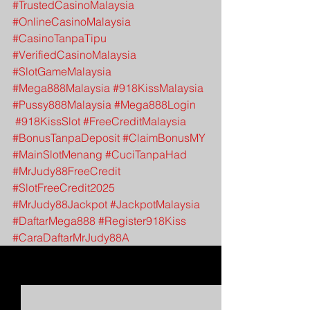
#TrustedCasinoMalaysia
#OnlineCasinoMalaysia
#CasinoTanpaTipu
#VerifiedCasinoMalaysia
#SlotGameMalaysia
#Mega888Malaysia
#918KissMalaysia
#Pussy888Malaysia
#Mega888Login
#918KissSlot
#FreeCreditMalaysia
#BonusTanpaDeposit
#ClaimBonusMY
#MainSlotMenang
#CuciTanpaHad
#MrJudy88FreeCredit
#SlotFreeCredit2025
#MrJudy88Jackpot
#JackpotMalaysia
#DaftarMega888
#Register918Kiss
#CaraDaftarMrJudy88A
Lihat Semua
Siaran Terkini