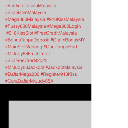
#VerifiedCasinoMalaysia
#SlotGameMalaysia
#Mega888Malaysia
#918KissMalaysia
#Pussy888Malaysia
#Mega888Login
#918KissSlot
#FreeCreditMalaysia
#BonusTanpaDeposit
#ClaimBonusMY
#MainSlotMenang
#CuciTanpaHad
#MrJudy88FreeCredit
#SlotFreeCredit2025
#MrJudy88Jackpot
#JackpotMalaysia
#DaftarMega888
#Register918Kiss
#CaraDaftarMrJudy88A
Lihat Semua
Siaran Terkini