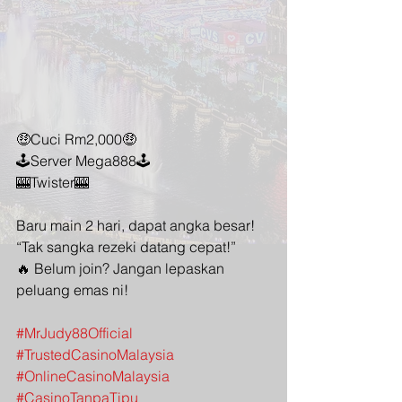
🤑Cuci Rm2,000🤑
🕹️Server Mega888🕹️
🎰Twister🎰
Baru main 2 hari, dapat angka besar! 
“Tak sangka rezeki datang cepat!”
🔥 Belum join? Jangan lepaskan 
peluang emas ni!
#MrJudy88Official
#TrustedCasinoMalaysia
#OnlineCasinoMalaysia
#CasinoTanpaTipu