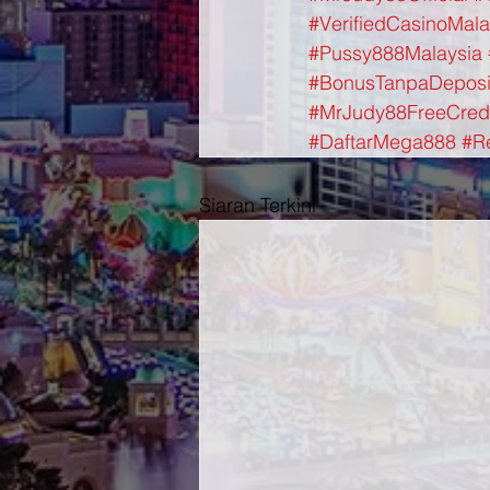
#VerifiedCasinoMala
#Pussy888Malaysia
#BonusTanpaDeposi
#MrJudy88FreeCredi
#DaftarMega888
#R
Siaran Terkini