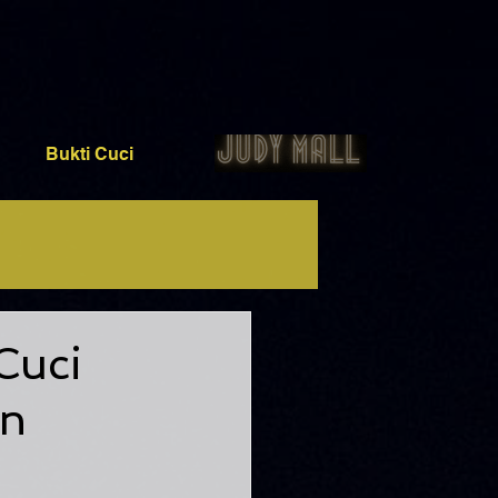
Bukti Cuci
Cuci
an