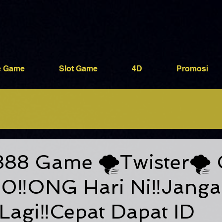
e Game
Slot Game
4D
Promosi
88 Game 🌪️Twister🌪️ 
‼️ONG Hari Ni‼️Jang
agi‼️Cepat Dapat ID