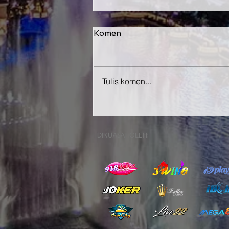
Komen
Tulis komen...
🌟MRJUDY88 GAME TIPS
HARI INI🌟
DIKUASAI OLEH: