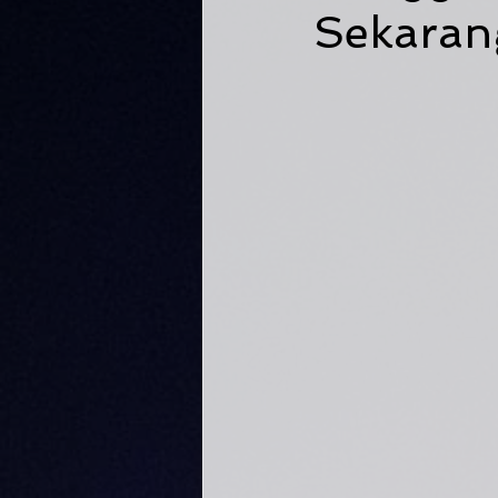
Sekarang