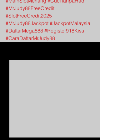
#MainSlotMenang
#CuciTanpaHad
#MrJudy88FreeCredit
#SlotFreeCredit2025
#MrJudy88Jackpot
#JackpotMalaysia
#DaftarMega888
#Register918Kiss
#CaraDaftarMrJudy88
Lihat Semua
Siaran Terkini