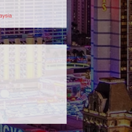
aysia
Lihat Semua