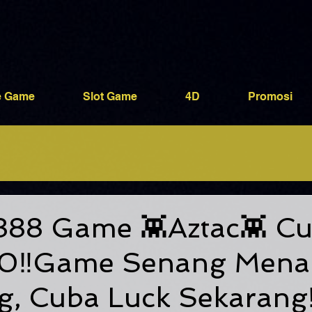
e Game
Slot Game
4D
Promosi
888 Game 👾Aztac👾 Cu
0‼️Game Senang Mena
g, Cuba Luck Sekarang‼