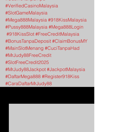
#VerifiedCasinoMalaysia
#SlotGameMalaysia
#Mega888Malaysia
#918KissMalaysia
#Pussy888Malaysia
#Mega888Login
#918KissSlot
#FreeCreditMalaysia
#BonusTanpaDeposit
#ClaimBonusMY
#MainSlotMenang
#CuciTanpaHad
#MrJudy88FreeCredit
#SlotFreeCredit2025
#MrJudy88Jackpot
#JackpotMalaysia
#DaftarMega888
#Register918Kiss
#CaraDaftarMrJudy88
Lihat Semua
Siaran Terkini