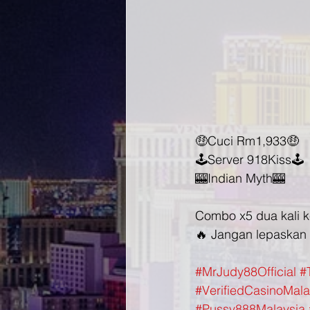
🤑Cuci Rm1,933🤑
🕹️Server 918Kiss🕹️
🎰Indian Myth🎰
Combo x5 dua kali k
🔥 Jangan lepaskan 
#MrJudy88Official
#
#VerifiedCasinoMala
#Pussy888Malaysia