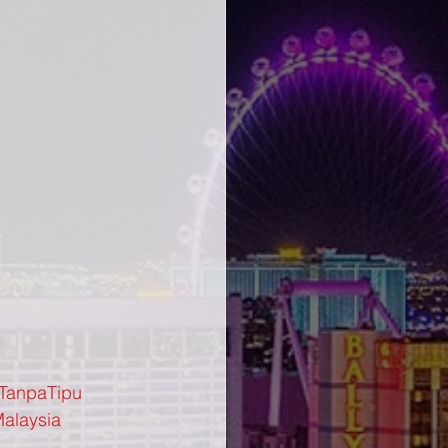
TanpaTipu
alaysia