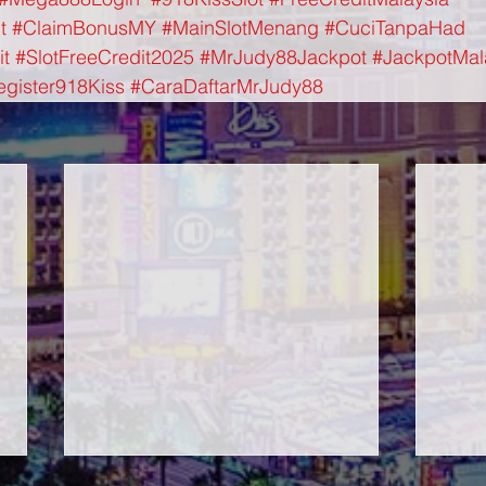
t
#ClaimBonusMY
#MainSlotMenang
#CuciTanpaHad
t
#SlotFreeCredit2025
#MrJudy88Jackpot
#JackpotMal
egister918Kiss
#CaraDaftarMrJudy88