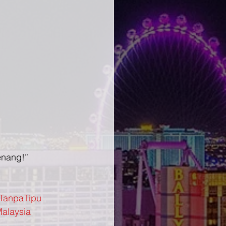
menang!”
TanpaTipu
alaysia