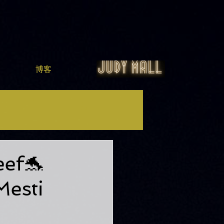
博客
ef🐬
Mesti