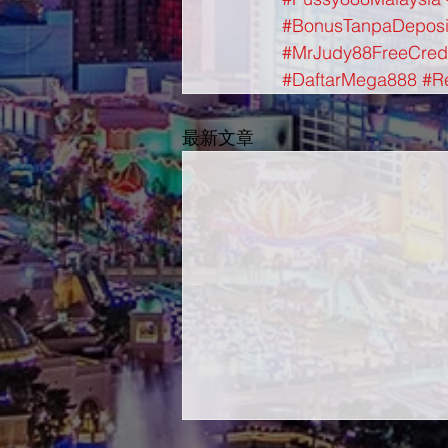
#BonusTanpaDeposi
#MrJudy88FreeCredi
#DaftarMega888
#R
最新文章