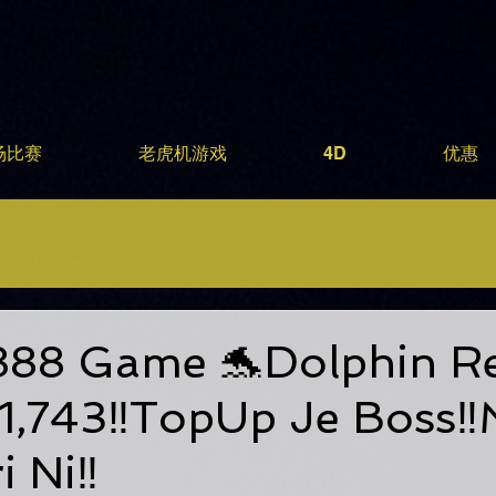
场比赛
老虎机游戏
4D
优惠
88 Game 🐬Dolphin Re
,743‼️TopUp Je Boss‼️
 Ni‼️