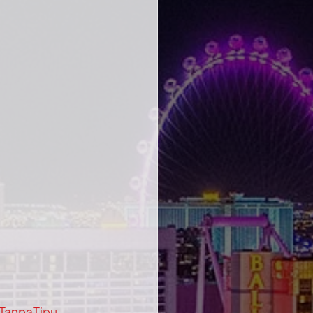
TanpaTipu