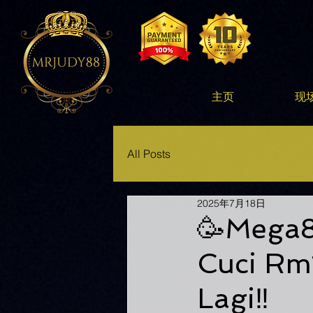
主页
现
All Posts
2025年7月18日
🥳Mega8
Cuci Rm
Lagi‼️