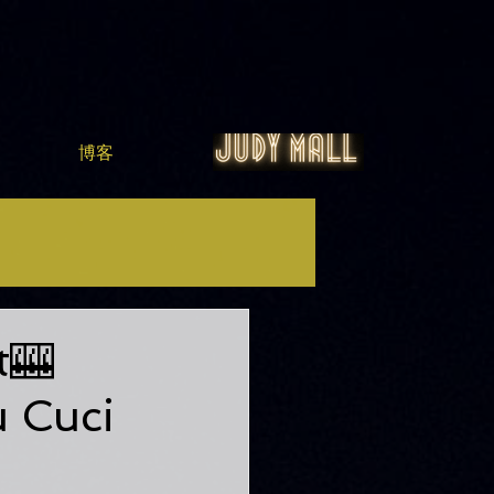
博客
t🎰
 Cuci