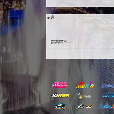
留言
撰寫留言......
🌟MRJUDY88 GAME TIPS
HARI INI🌟
供电：