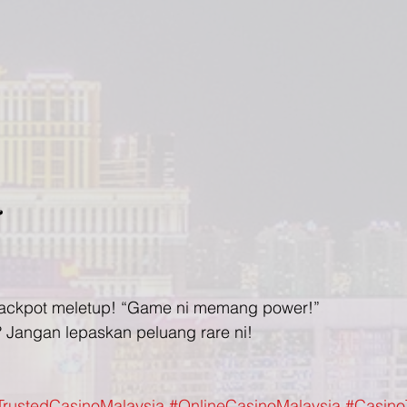
️
jackpot meletup! “Game ni memang power!” 
? Jangan lepaskan peluang rare ni!
TrustedCasinoMalaysia
#OnlineCasinoMalaysia
#Casino