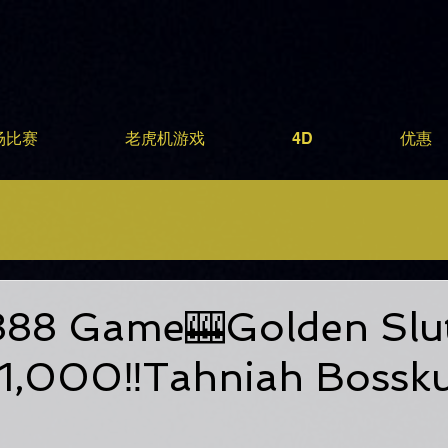
场比赛
老虎机游戏
4D
优惠
88 Game🎰Golden Slu
1,000‼️Tahniah Bossku