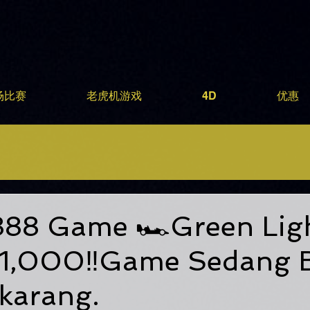
场比赛
老虎机游戏
4D
优惠
88 Game 🏎️Green Ligh
1,000‼️Game Sedang B
karang.