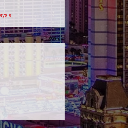
aysia
查看全部