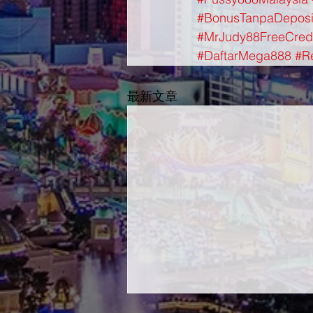
#BonusTanpaDeposi
#MrJudy88FreeCredi
#DaftarMega888
#R
最新文章