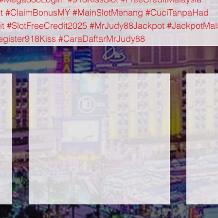
t
#ClaimBonusMY
#MainSlotMenang
#CuciTanpaHad
t
#SlotFreeCredit2025
#MrJudy88Jackpot
#JackpotMal
egister918Kiss
#CaraDaftarMrJudy88