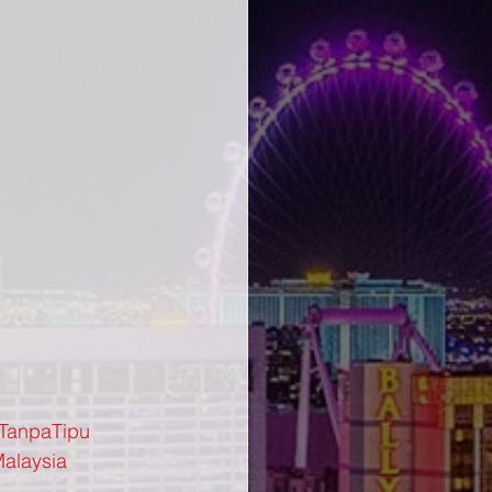
TanpaTipu
alaysia