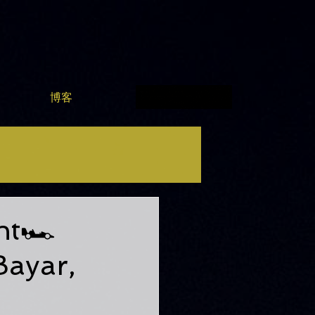
博客
t🏎️
ayar,