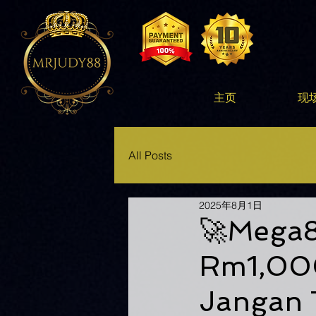
主页
现
All Posts
2025年8月1日
🚀Mega8
Rm1,000
Jangan 