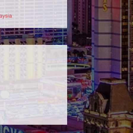
aysia
查看全部