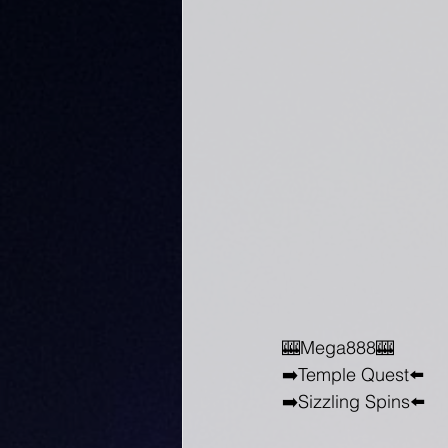
🎰Mega888🎰
➡️Temple Quest⬅️
➡️Sizzling Spins⬅️