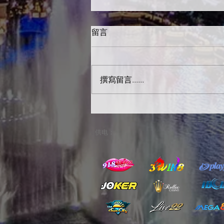
留言
撰寫留言......
🌟MRJUDY88 GAME TIPS
HARI INI🌟
供电：