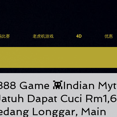
场比赛
老虎机游戏
4D
优惠
888 Game 👾Indian Myt
Jatuh Dapat Cuci Rm1,6
dang Longgar, Main