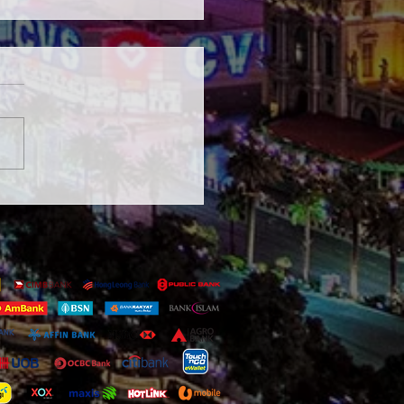
ega888 Game
Iceland🐻‍❄️ Cuci
,000‼️Boss Cuci Besar
 , Jangan Lepas
ang Ni ‼️