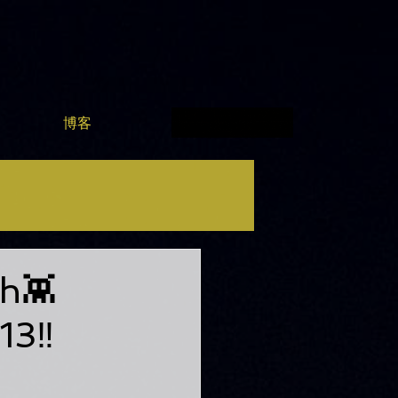
博客
h👾
13‼️