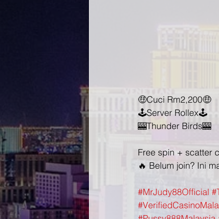
🤑Cuci Rm2,200🤑
🕹️Server Rollex🕹️
🎰Thunder Birds🎰
Free spin + scatter
🔥 Belum join? Ini 
#MrJudy88Official
#
#VerifiedCasinoMala
#Pussy888Malaysia