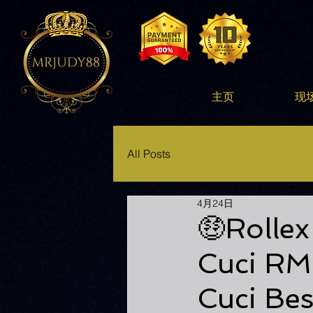
主页
现
All Posts
4月24日
🤑Rolle
Cuci RM
Cuci Bes