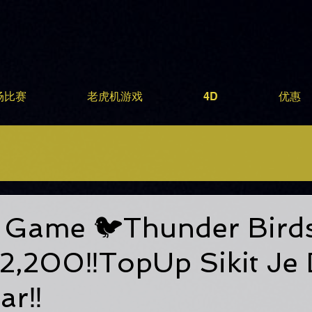
场比赛
老虎机游戏
4D
优惠
x Game 🐦Thunder Bird
2,200‼️TopUp Sikit Je
ar‼️