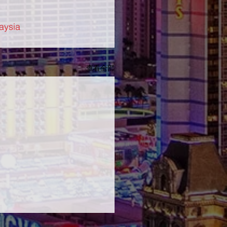
aysia
查看全部