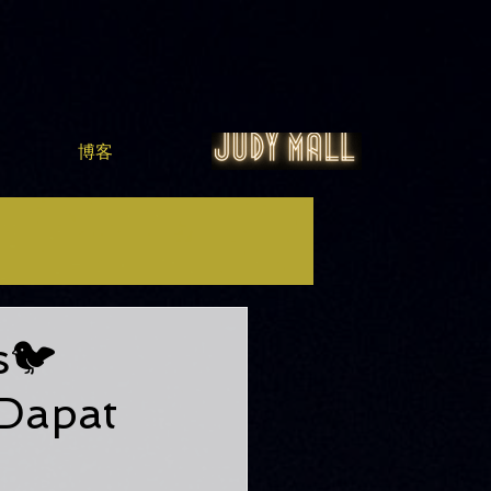
博客
s🐦
 Dapat