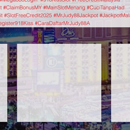
t
#ClaimBonusMY
#MainSlotMenang
#CuciTanpaHad
t
#SlotFreeCredit2025
#MrJudy88Jackpot
#JackpotMal
egister918Kiss
#CaraDaftarMrJudy88A