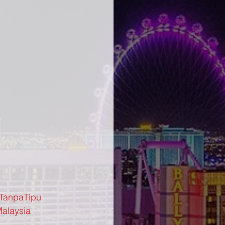
TanpaTipu
alaysia