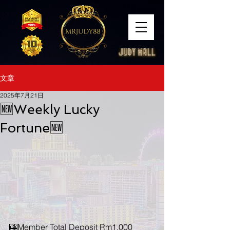
文章
2025年7月21日
🆕Weekly Lucky
Fortune🆕
🎰Member Total Deposit Rm1,000 